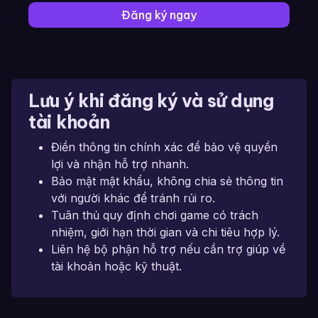
Đăng ký ngay
Lưu ý khi đăng ký và sử dụng
tài khoản
Điền thông tin chính xác để bảo vệ quyền
lợi và nhận hỗ trợ nhanh.
Bảo mật mật khẩu, không chia sẻ thông tin
với người khác để tránh rủi ro.
Tuân thủ quy định chơi game có trách
nhiệm, giới hạn thời gian và chi tiêu hợp lý.
Liên hệ bộ phận hỗ trợ nếu cần trợ giúp về
tài khoản hoặc kỹ thuật.