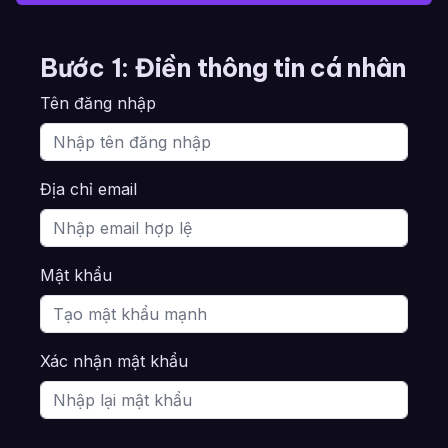
Bước 1: Điền thông tin cá nhân
Tên đăng nhập
Địa chỉ email
Mật khẩu
Xác nhận mật khẩu